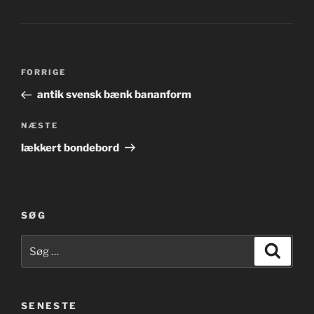
Indlægsnavigation
Forrige
FORRIGE
indlæg
antik svensk bænk bananform
Næste
NÆSTE
indlæg
lækkert bondebord
SØG
Søg
Søg
efter:
SENESTE