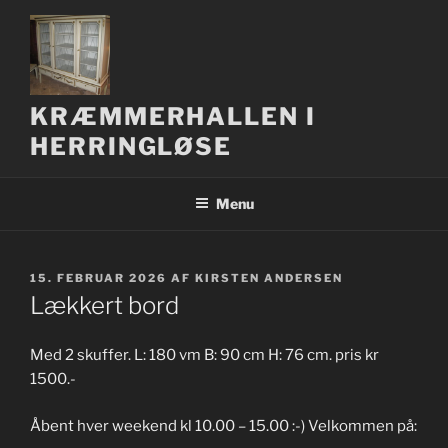
Videre
til
indhold
KRÆMMERHALLEN I
HERRINGLØSE
Menu
UDGIVET
15. FEBRUAR 2026
AF
KIRSTEN ANDERSEN
DEN
Lækkert bord
Med 2 skuffer. L: 180 vm B: 90 cm H: 76 cm. pris kr
1500.-
Åbent hver weekend kl 10.00 – 15.00 :-) Velkommen på: