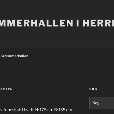
MERHALLEN I HERR
Kræmmerhallen
SØG
DERSEN
Søg
efter:
trineskab i hvidt. H: 175 cm B: 135 cm