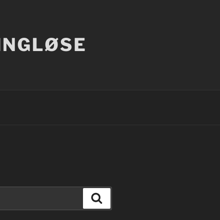
INGLØSE
Søg