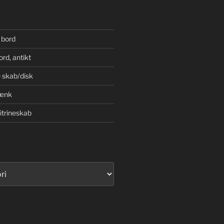
 bord
rd, antikt
 skab/disk
ænk
trineskab