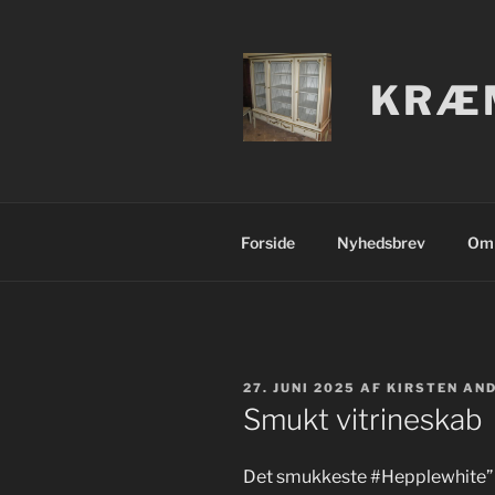
Videre
til
indhold
KRÆM
Forside
Nyhedsbrev
Om 
UDGIVET
27. JUNI 2025
AF
KIRSTEN AN
DEN
Smukt vitrineskab
Det smukkeste #Hepplewhite” vi