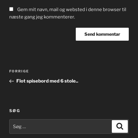
Gem mit navn, mail og websted i denne browser til
næste gang jeg kommenterer.
Indlægsnavigation
Forrige
FORRIGE
indlæg
Flot spisebord med 6 stole..
SØG
Søg
Søg
efter: