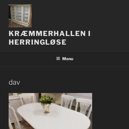
Videre
til
indhold
KRÆMMERHALLEN I
HERRINGLØSE
Menu
dav